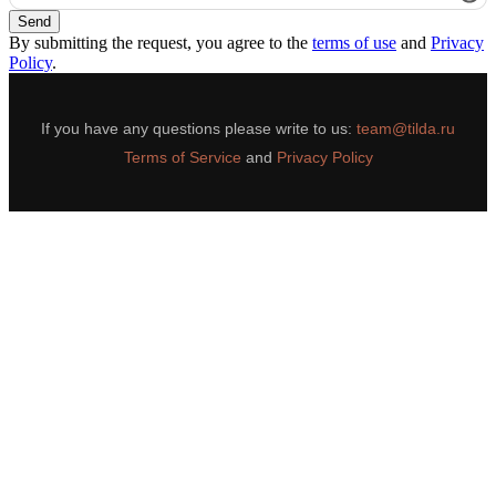
Send
By submitting the request, you agree to the
terms of use
and
Privacy
Policy
.
If you have any questions please write to us:
team@tilda.ru
Terms of Service
and
Privacy Policy