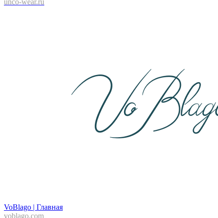
unco-wear.ru
VoBlago | Главная
voblago.com