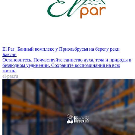
El Par | Банный комплекс у Приэльбрусья на берегу реки
Баксан
Остановитесь. Почувствуйте единство духа, тела и природы в
безлюдном уединении. Сохраните воспоминания на всю
жизнь.
el-par.ru