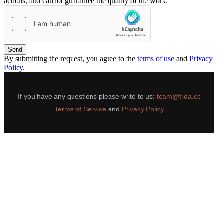
actions, and cannot guarantee the quality of the work.
Send
By submitting the request, you agree to the
terms of use
and
Privacy
Policy
.
If you have any questions please write to us:
team@tilda.cc
Terms of Service
and
Privacy Policy