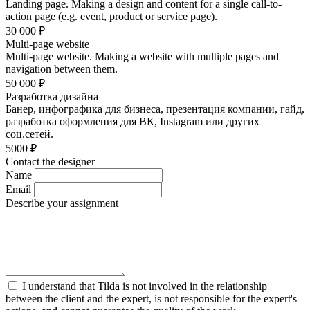
Landing page. Making a design and content for a single call-to-
action page (e.g. event, product or service page).
30 000
₽
Multi-page website
Multi-page website. Making a website with multiple pages and
navigation between them.
50 000
₽
Разработка дизайна
Банер, инфографика для бизнеса, презентация компании, гайд,
разработка оформления для ВК, Instagram или других
соц.сетей.
5000
₽
Contact the designer
Name
Email
Describe your assignment
I understand that Tilda is not involved in the relationship
between the client and the expert, is not responsible for the expert's