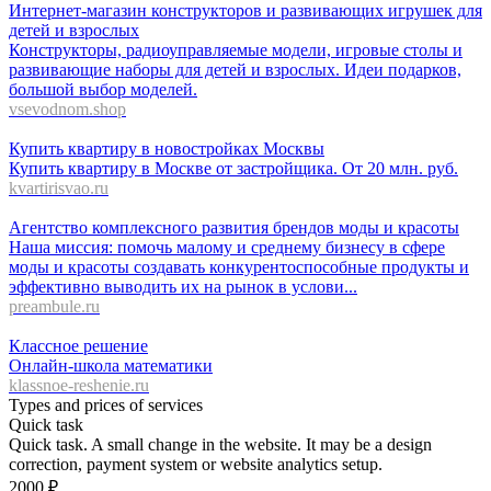
Интернет-магазин конструкторов и развивающих игрушек для
детей и взрослых
Конструкторы, радиоуправляемые модели, игровые столы и
развивающие наборы для детей и взрослых. Идеи подарков,
большой выбор моделей.
vsevodnom.shop
Купить квартиру в новостройках Москвы
Купить квартиру в Москве от застройщика. От 20 млн. руб.
kvartirisvao.ru
Агентство комплексного развития брендов моды и красоты
Наша миссия: помочь малому и среднему бизнесу в сфере
моды и красоты создавать конкурентоспособные продукты и
эффективно выводить их на рынок в услови...
preambule.ru
Классное решение
Онлайн-школа математики
klassnoe-reshenie.ru
Types and prices of services
Quick task
Quick task. A small change in the website. It may be a design
correction, payment system or website analytics setup.
2000
₽