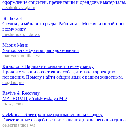
оформление соцсетей, презентации и брендовые материалы.
a-sokolovskaja.ru
Studio[25]
Студия дизайна интерьера. Работаем в Москве и онлайн по
всему миру
thestudio25.tilda.ws
Мария Манн
Уникальные букеты для вдохновения
mariyamann.tilda.ws
Кинолог в Варшаве и онлайн по всему миру
Провожу терапию состояния собак, а также коррекцию
поведения. Помогу найти общий язык с вашим животным.
dogdao.pro
Revive & Recovery
MATROMI by Yutskovskaya MD
m-b-y.com
Celebrina - Электронные приглашения на свадьбу
Электронные свадебные приглашения для вашего праздника
celebrina.tilda.ws