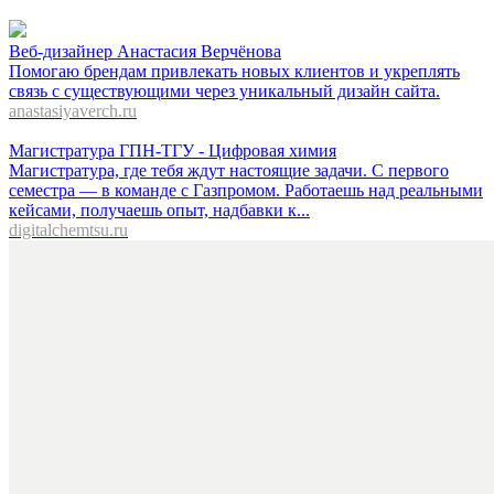
Веб-дизайнер Анастасия Верчёнова
Помогаю брендам привлекать новых клиентов и укреплять
связь с существующими через уникальный дизайн сайта.
anastasiyaverch.ru
Магистратура ГПН-ТГУ - Цифровая химия
Магистратура, где тебя ждут настоящие задачи. С первого
семестра — в команде с Газпромом. Работаешь над реальными
кейсами, получаешь опыт, надбавки к...
digitalchemtsu.ru