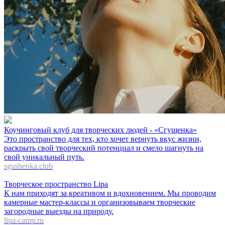
Коучинговый клуб для творческих людей - «Сгущенка»
Это пространство для тех, кто хочет вернуть вкус жизни,
раскрыть свой творческий потенциал и смело шагнуть на
свой уникальный путь.
sgushenka.club
Творческое пространство Lipa
К нам приходят за креативом и вдохновением. Мы проводим
камерные мастер-классы и организовываем творческие
загородные выезды на природу.
lipa-camp.ru