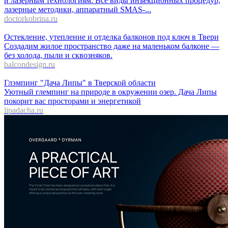
и лазерным технологиям. Все виды инъекционных процедур,
лазерные методики, аппаратный SMAS-...
doctorkobrina.ru
Остекление, утепление и отделка балконов под ключ в Твери
Создадим жилое пространство даже на маленьком балконе —
без холода, пыли и сквозняков.
balcondesign.ru
Глэмпинг "Дача Липы" в Тверской области
Уютный глемпинг на природе в окружении озер. Дача Липы
покорит вас просторами и энергетикой
lipadacha.ru